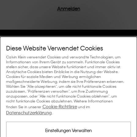
einem Fokus auf die Beseitigung unnötiger Details
entworfen, was zu einzigartigen und langlebigen
Anmelden
Stücken führt, die modernen Komfort verkörpern.
Hilfe Und Support
Diese Website Verwendet Cookies
FAQ
Calvin Klein verwendet Cookies und verwandte Technologien, um
Kollektionen
Informationen von Ihrem Gerät zu sammeln. Funktionale Cookies
stellen sicher, dass unsere Website funktioniert und immer aktiv ist.
Bestellstatus
Analytische Cookies bieten Einblicke in die Nutzung der Website.
#MYCALVINS
Tipps Und Guides
Cookies für soziale Medien und Werbung ermöglichen
Bestellungen und Versand
maßgeschneiderte Werbung, indem sie Ihre Präferenzen erkennen.
Calvin Klein Collection
Wählen Sie "Alle akzeptieren", um alle nicht funktionale Cookies
Der Underwear-Guide für Damen
zuzulassen, "Präferenzen verwalten", um Ihre Zustimmung
Rücksendungen und Rückstattungen
Über Uns
anzupassen, oder "Alle nicht funktionale Cookies ablehnen", um
Calvin Klein Underwear
nicht funktionale Cookies abzulehnen. Weitere Informationen
Der Underwear-Guide für Herren
Cookie-Richtlinie
finden Sie in unserer
und im
Zahlung
Über Calvin Klein
Datenschutzerklärung
Calvin Klein Sport
.
Sprache / Land
Der BH-Guide
Grössen-guide
Informationen zum Unternehmen
Land
Calvin Klein Kids
Land
Einstellungen Verwalten
Passform-Guide für Denims Damen
Finden Sie einen Store in Ihrer Nähe
Produktfälschungen