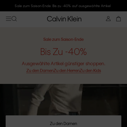
Folge Calvin Klein und gönne Dir -10%
Sale zum Saison-Ende
Bis Zu -40%
Ausgewählte Artikel günstiger shoppen.
Zu den Damen
Zu den Herren
Zu den Kids
Zu den Damen