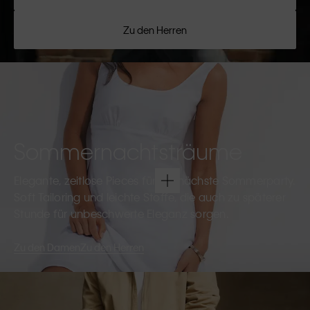
Zu den Herren
Sommernachtsträume
Elegante, zeitlose Pieces für die nächste Sommerparty.
Soft Tailoring und leichte Stoffe, die auch zu späterer
Stunde für unbeschwerte Eleganz sorgen.
Zu den Damen
Zu den Herren