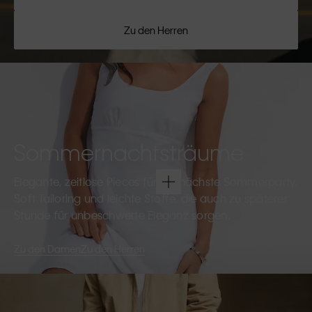
Zu den Herren
Sommernachtsträume
Elegante, zeitlose Pieces für die nächste Sommerparty.
Soft Tailoring und leichte Stoffe, die auch zu späterer
Stunde für unbeschwerte Eleganz sorgen.
Zu den Damen
Zu den Herren