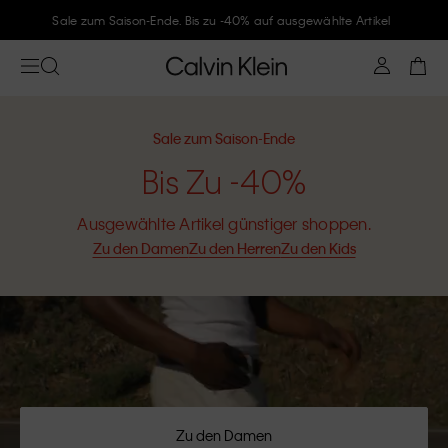
Folge Calvin Klein und gönne Dir -10%
Sale zum Saison-Ende
Bis Zu -40%
Ausgewählte Artikel günstiger shoppen.
Zu den Damen
Zu den Herren
Zu den Kids
Zu den Damen