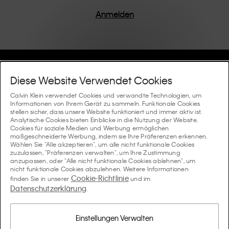
einem Fokus auf die Beseitigung unnötiger Details
entworfen, was zu einzigartigen und langlebigen
Anmelden
Stücken führt, die modernen Komfort verkörpern.
Hilfe Und Support
Diese Website Verwendet Cookies
FAQ
Calvin Klein verwendet Cookies und verwandte Technologien, um
Kollektionen
Informationen von Ihrem Gerät zu sammeln. Funktionale Cookies
stellen sicher, dass unsere Website funktioniert und immer aktiv ist.
Bestellstatus
Analytische Cookies bieten Einblicke in die Nutzung der Website.
#MYCALVINS
Tipps Und Guides
Cookies für soziale Medien und Werbung ermöglichen
Bestellungen und Versand
maßgeschneiderte Werbung, indem sie Ihre Präferenzen erkennen.
Calvin Klein Collection
Wählen Sie "Alle akzeptieren", um alle nicht funktionale Cookies
Der Underwear-Guide für Damen
zuzulassen, "Präferenzen verwalten", um Ihre Zustimmung
Rücksendungen und Rückstattungen
Über Uns
anzupassen, oder "Alle nicht funktionale Cookies ablehnen", um
Calvin Klein Underwear
nicht funktionale Cookies abzulehnen. Weitere Informationen
Der Underwear-Guide für Herren
Cookie-Richtlinie
finden Sie in unserer
und im
Zahlung
Über Calvin Klein
Datenschutzerklärung
Calvin Klein Sport
.
Sprache / Land
Der BH-Guide
Grössen-guide
Informationen zum Unternehmen
Land
Calvin Klein Kids
Land
Einstellungen Verwalten
Passform-Guide für Denims Damen
Finden Sie einen Store in Ihrer Nähe
Produktfälschungen