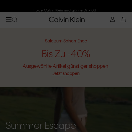
Folge Calvin Klein und gönne Dir -10%
Sale zum Saison-Ende
Bis Zu -40%
Ausgewählte Artikel günstiger shoppen.
Jetzt shoppen
Summer Escape