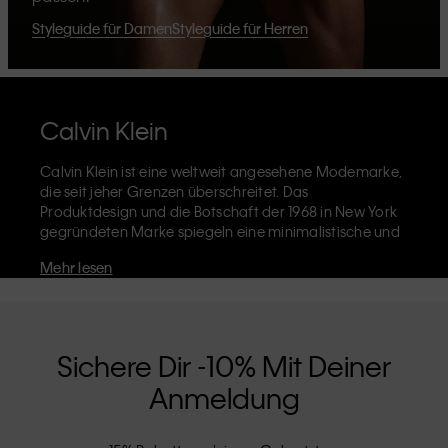
Styleguide für Damen
Styleguide für Herren
Calvin Klein
Calvin Klein ist eine weltweit angesehene Modemarke,
die seit jeher Grenzen überschreitet. Das
Produktdesign und die Botschaft der 1968 in New York
gegründeten Marke spiegeln eine minimalistische und
sinnliche Ästhetik wider, die grenzenlose
Mehr lesen
Selbstentfaltung zelebriert. Die Marke Calvin Klein ist
für ihre
ikonische Unterwäsche
mit dem CK-Logo-Bund
und die unverkennbaren
Designerjeans
einschließlich
der 90er-Jahre Straight, bekannt. Calvin Klein entwirft
außerdem
Designer-Kleidung
,
Schuhe
und
Accessoires
Sichere Dir -10% Mit Deiner
die darauf abzielen, alltägliche Essentials aufzuwerten.
Anmeldung
Jedes der Calvin-Klein-Labels – Calvin Klein, Calvin
Klein Jeans, Calvin Klein Underwear,
Calvin Klein Kids
und
Calvin Klein Sport
– hat eine einzigartige Identität