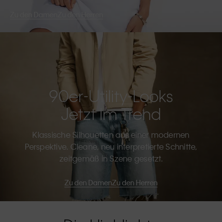
Zu den Damen
Zu den Herren
90er-Utility-Looks
Jetzt Im Trend
Klassische Silhouetten aus einer modernen
Perspektive. Cleane, neu interpretierte Schnitte,
zeitgemäß in Szene gesetzt.
Zu den Damen
Zu den Herren