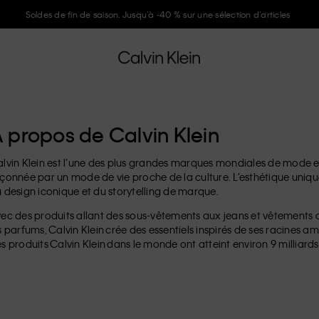
Soldes de fin de saison. Jusqu’à -40 % sur une sélection d’articles
 propos de Calvin Klein
lvin Klein est l’une des plus grandes marques mondiales de mode et 
çonnée par un mode de vie proche de la culture. L’esthétique uniqu
 design iconique et du storytelling de marque.
ec des produits allant des sous-vêtements aux jeans et vêtements di
s parfums, Calvin Klein crée des essentiels inspirés de ses racines am
s produits Calvin Klein dans le monde ont atteint environ 9 milliard