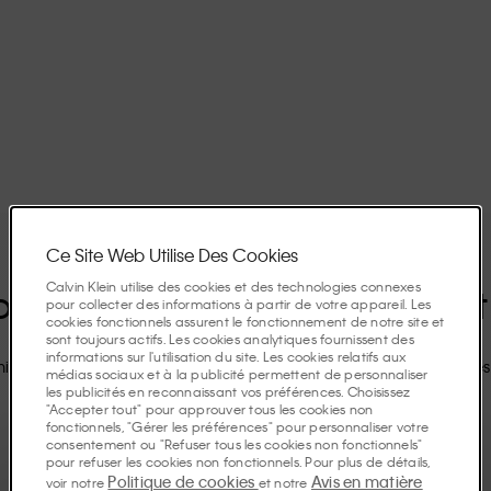
Ce Site Web Utilise Des Cookies
Calvin Klein utilise des cookies et des technologies connexes
ur Recevoir Nos Actualités Et
pour collecter des informations à partir de votre appareil. Les
cookies fonctionnels assurent le fonctionnement de notre site et
sont toujours actifs. Les cookies analytiques fournissent des
informations sur l'utilisation du site. Les cookies relatifs aux
ise le jour de votre anniversaire
Accès anticipé aux soldes
Remises
médias sociaux et à la publicité permettent de personnaliser
les publicités en reconnaissant vos préférences. Choisissez
"Accepter tout" pour approuver tous les cookies non
Inscrivez-vous
fonctionnels, "Gérer les préférences" pour personnaliser votre
consentement ou "Refuser tous les cookies non fonctionnels"
pour refuser les cookies non fonctionnels. Pour plus de détails,
Politique de cookies
Avis en matière
voir notre
et notre