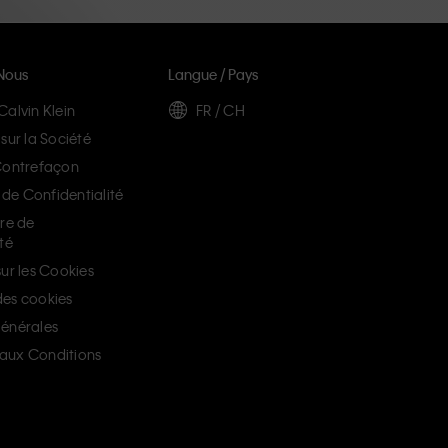
Nous
Langue / Pays
Calvin Klein
FR / CH
sur la Société
Contrefaçon
e Confidentialité
ère de
té
ur les Cookies
es cookies
énérales
aux Conditions