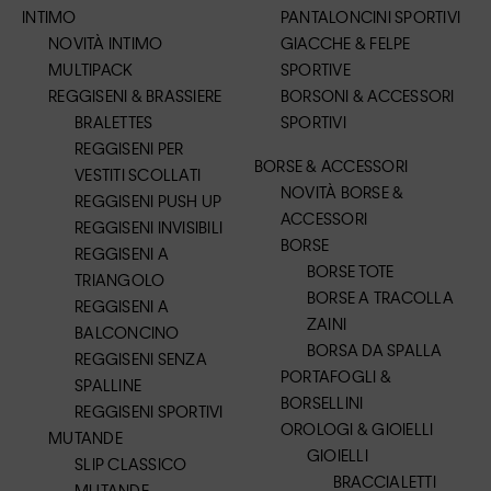
INTIMO
PANTALONCINI SPORTIVI
NOVITÀ INTIMO
GIACCHE & FELPE
MULTIPACK
SPORTIVE
REGGISENI & BRASSIERE
BORSONI & ACCESSORI
BRALETTES
SPORTIVI
REGGISENI PER
BORSE & ACCESSORI
VESTITI SCOLLATI
NOVITÀ BORSE &
REGGISENI PUSH UP
ACCESSORI
REGGISENI INVISIBILI
BORSE
REGGISENI A
BORSE TOTE
TRIANGOLO
BORSE A TRACOLLA
REGGISENI A
ZAINI
BALCONCINO
BORSA DA SPALLA
REGGISENI SENZA
PORTAFOGLI &
SPALLINE
BORSELLINI
REGGISENI SPORTIVI
OROLOGI & GIOIELLI
MUTANDE
GIOIELLI
SLIP CLASSICO
BRACCIALETTI
MUTANDE