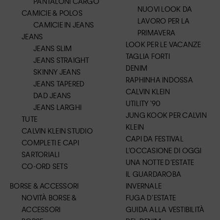
PANTALONI CARGO
NUOVI LOOK DA
CAMICIE & POLOS
LAVORO PER LA
CAMICIE IN JEANS
PRIMAVERA
JEANS
LOOK PER LE VACANZE
JEANS SLIM
TAGLIA FORTI
JEANS STRAIGHT
DENIM
SKINNY JEANS
RAPHINHA INDOSSA
JEANS TAPERED
CALVIN KLEIN
DAD JEANS
UTILITY ‘90
JEANS LARGHI
JUNG KOOK PER CALVIN
TUTE
KLEIN
CALVIN KLEIN STUDIO
CAPI DA FESTIVAL
COMPLETI E CAPI
L’OCCASIONE DI OGGI
SARTORIALI
UNA NOTTE D’ESTATE
CO-ORD SETS
IL GUARDAROBA
BORSE & ACCESSORI
INVERNALE
NOVITÀ BORSE &
FUGA D’ESTATE
ACCESSORI
GUIDA ALLA VESTIBILITÀ