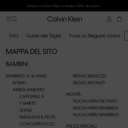
Unisciti a Calvin Klein e ottieni il 10% di sconto
FAQ
Guida alle Taglie
Trova un Negozio Vicino
MAPPA DEL SITO
BAMBINI
BAMBINO (4-16 ANNI)
REGALI RAGAZZE
INTIMO
REGALI NEONATI
ABBIGLIAMENTO
NOVITÀ
CAPI SPALLA
NUOVI ARRIVI NEONATI
T-SHIRTS
NUOVI ARRIVI BAMBINA
JEANS
NUOVI ARRIVI BAMBINO
MAGLIONI & FELPE
CON CAPPUCCIO
PREZZI SPECIALI