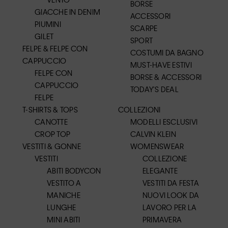
BORSE
GIACCHE IN DENIM
ACCESSORI
PIUMINI
SCARPE
GILET
SPORT
FELPE & FELPE CON
COSTUMI DA BAGNO
CAPPUCCIO
MUST-HAVE ESTIVI
FELPE CON
BORSE & ACCESSORI
CAPPUCCIO
TODAY'S DEAL
FELPE
T-SHIRTS & TOPS
COLLEZIONI
CANOTTE
MODELLI ESCLUSIVI
CROP TOP
CALVIN KLEIN
VESTITI & GONNE
WOMENSWEAR
VESTITI
COLLEZIONE
ABITI BODYCON
ELEGANTE
VESTITO A
VESTITI DA FESTA
MANICHE
NUOVI LOOK DA
LUNGHE
LAVORO PER LA
MINI ABITI
PRIMAVERA