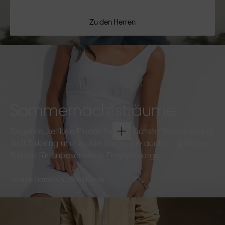
Zu den Herren
Sommernachtsträume
Elegante, zeitlose Pieces für die nächste Sommerparty.
Soft Tailoring und leichte Stoffe, die auch zu späterer
Stunde für unbeschwerte Eleganz sorgen.
Zu den Damen
Zu den Herren