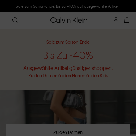
Folge Calvin Klein und gönne Dir -10%
Sale zum Saison-Ende
Bis Zu -40%
Ausgewählte Artikel günstiger shoppen.
Zu den Damen
Zu den Herren
Zu den Kids
Zu den Damen