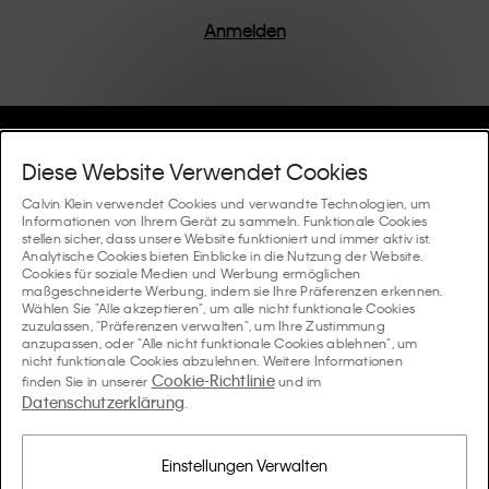
einem Fokus auf die Beseitigung unnötiger Details
entworfen, was zu einzigartigen und langlebigen
Anmelden
Stücken führt, die modernen Komfort verkörpern.
Hilfe Und Support
Diese Website Verwendet Cookies
FAQ
Calvin Klein verwendet Cookies und verwandte Technologien, um
Kollektionen
Informationen von Ihrem Gerät zu sammeln. Funktionale Cookies
stellen sicher, dass unsere Website funktioniert und immer aktiv ist.
Bestellstatus
Analytische Cookies bieten Einblicke in die Nutzung der Website.
#MYCALVINS
Tipps Und Guides
Cookies für soziale Medien und Werbung ermöglichen
Bestellungen und Versand
maßgeschneiderte Werbung, indem sie Ihre Präferenzen erkennen.
Calvin Klein Collection
Wählen Sie "Alle akzeptieren", um alle nicht funktionale Cookies
Der Underwear-Guide für Damen
zuzulassen, "Präferenzen verwalten", um Ihre Zustimmung
Rücksendungen und Rückstattungen
Über Uns
anzupassen, oder "Alle nicht funktionale Cookies ablehnen", um
Calvin Klein Underwear
nicht funktionale Cookies abzulehnen. Weitere Informationen
Der Underwear-Guide für Herren
Cookie-Richtlinie
finden Sie in unserer
und im
Zahlung
Über Calvin Klein
Datenschutzerklärung
Calvin Klein Sport
.
Sprache / Land
Der BH-Guide
Grössen-guide
Informationen zum Unternehmen
Land
Calvin Klein Kids
Land
Einstellungen Verwalten
Passform-Guide für Denims Damen
Finden Sie einen Store in Ihrer Nähe
Produktfälschungen