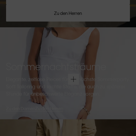
Zu den Herren
Sommernachtsträume
Elegante, zeitlose Pieces für die nächste Sommerparty.
Soft Tailoring und leichte Stoffe, die auch zu späterer
Stunde für unbeschwerte Eleganz sorgen.
Zu den Damen
Zu den Herren