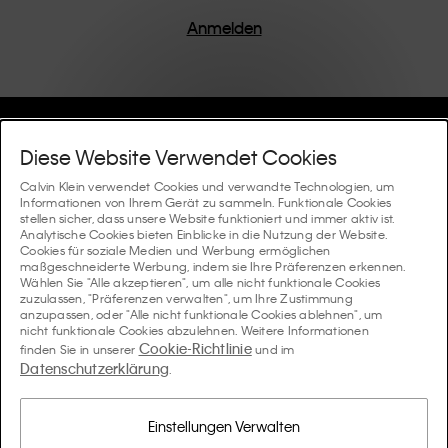
einem Fokus auf die Beseitigung unnötiger Details
entworfen, was zu einzigartigen und langlebigen
Anmelden
Stücken führt, die modernen Komfort verkörpern.
Hilfe Und Support
Diese Website Verwendet Cookies
FAQ
Calvin Klein verwendet Cookies und verwandte Technologien, um
Kollektionen
Informationen von Ihrem Gerät zu sammeln. Funktionale Cookies
stellen sicher, dass unsere Website funktioniert und immer aktiv ist.
Bestellstatus
Analytische Cookies bieten Einblicke in die Nutzung der Website.
#MYCALVINS
Tipps Und Guides
Cookies für soziale Medien und Werbung ermöglichen
Bestellungen und Versand
maßgeschneiderte Werbung, indem sie Ihre Präferenzen erkennen.
Calvin Klein Collection
Wählen Sie "Alle akzeptieren", um alle nicht funktionale Cookies
Der Underwear-Guide für Damen
zuzulassen, "Präferenzen verwalten", um Ihre Zustimmung
Rücksendungen und Rückstattungen
Über Uns
anzupassen, oder "Alle nicht funktionale Cookies ablehnen", um
Calvin Klein Underwear
nicht funktionale Cookies abzulehnen. Weitere Informationen
Der Underwear-Guide für Herren
Cookie-Richtlinie
finden Sie in unserer
und im
Zahlung
Über Calvin Klein
Datenschutzerklärung
Calvin Klein Sport
.
Sprache / Land
Der BH-Guide
Grössen-guide
Informationen zum Unternehmen
Land
Calvin Klein Kids
Land
Einstellungen Verwalten
Passform-Guide für Denims Damen
Finden Sie einen Store in Ihrer Nähe
Produktfälschungen