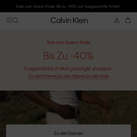
Folge Calvin Klein und gönne Dir -10%
Sale zum Saison-Ende
Bis Zu -40%
Ausgewählte Artikel günstiger shoppen.
Zu den Damen
Zu den Herren
Zu den Kids
Zu den Damen